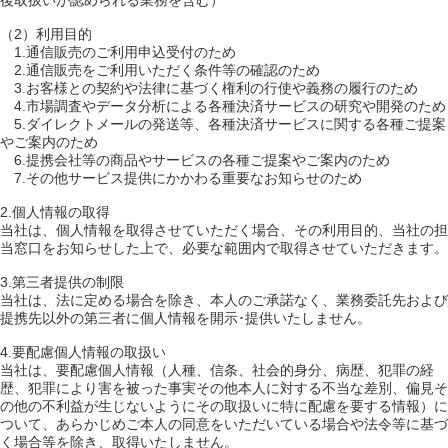
後取扱いが認められる業務を含む）
（2）利用目的
1.通信販売のご利用申込受付のため
2.通信販売をご利用いただく条件等の確認のため
3.お客様との契約や法律に基づく権利の行使や義務の履行のため
4.市場調査やデータ分析による各種決済サービスの研究や開発のため
5.ダイレクトメールの発送等、各種決済サービスに関する各種ご提案
やご案内のため
6.提携会社等の商品やサービスの各種ご提案やご案内のため
7.その他サービス提供にかかわる重要なお知らせのため
2.個人情報の取得
当社は、個人情報を取得させていただく場合、その利用目的、当社の担
当窓口をお知らせした上で、必要な範囲内で取得させていただきます。
3.第三者提供の制限
当社は、法に定める場合を除き、本人のご承諾なく、業務委託先および
提携先以外の第三者に個人情報を開示･提供いたしません。
4.要配慮個人情報の取扱い
当社は、要配慮個人情報（人種、信条、社会的身分、病歴、犯罪の経
歴、犯罪により害を被った事実その他本人に対する不当な差別、偏見そ
の他の不利益が生じないようにその取扱いに特に配慮を要する情報）に
ついて、あらかじめご本人の同意をいただいている場合や法令等に基づ
く場合等を除き、取得いたしません。