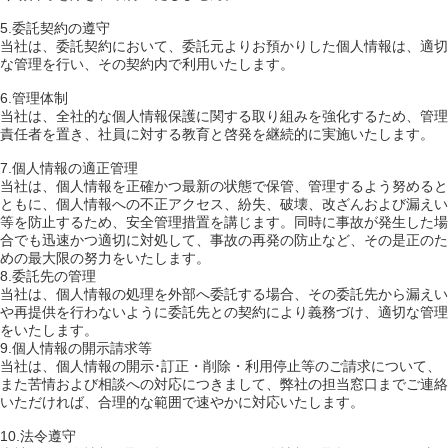
5.委託契約の遵守
当社は、委託契約において、委託元よりお預かりした個人情報は、適切
な管理を行い、その契約内で利用いたします。
6.管理体制
当社は、全社的な個人情報保護に関する取り組みを強化するため、管理
責任者を置き、社員に対する教育と啓発を継続的に実施いたします。
7.個人情報の適正管理
当社は、個人情報を正確かつ最新の状態で保管、管理するよう努めると
ともに、個人情報への不正アクセス、紛失、破壊、改ざんおよび漏えい
等を防止するため、安全管理措置を講じます。同時に事故が発生した場
合でも迅速かつ適切に対処して、事故の再発の防止など、その是正のた
めの最大限の努力をいたします。
8.委託先の管理
当社は、個人情報の処理を外部へ委託する場合、その委託先から漏えい
や再提供を行わないように委託先との契約により義務づけ、適切な管理
をいたします。
9.個人情報の開示請求等
当社は、個人情報の開示･訂正・削除・利用停止等のご請求について、
また苦情および相談への対応につきまして、弊社の担当窓口までご連絡
いただければ、合理的な範囲で速やかに対応いたします。
10.法令遵守