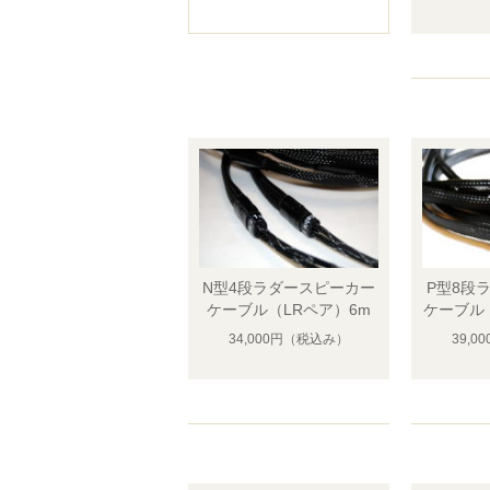
N型4段ラダースピーカー
P型8段
ケーブル（LRペア）6m
ケーブル（
34,000円
（税込み）
39,0