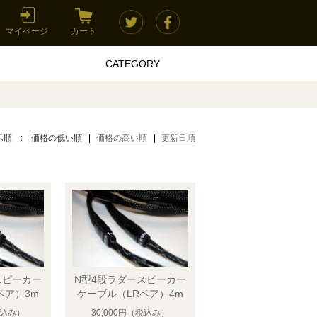
マイページ
カート
CATEGORY
示順 :
価格の低い順
価格の高い順
更新日順
スピーカー
N型4段ラダースピーカー
ペア）3m
ケーブル（LRペア）4m
込み）
30,000円
（税込み）